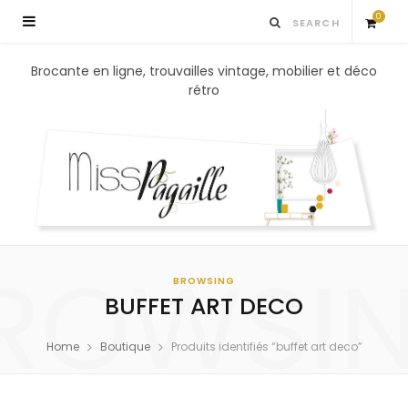
0
S
Brocante en ligne, trouvailles vintage, mobilier et déco
rétro
h
o
p
p
ROWSI
i
BROWSING
BUFFET ART DECO
n
Home
Boutique
Produits identifiés “buffet art deco”
g