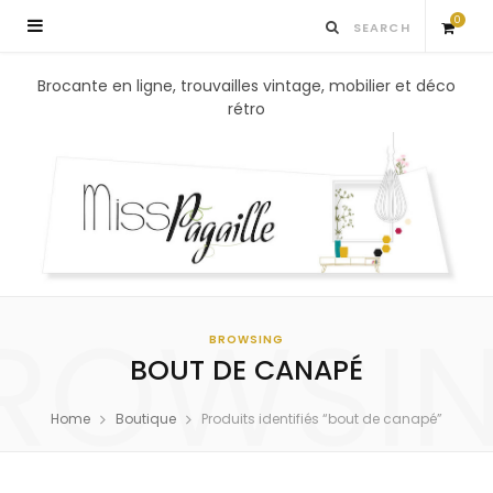
0
S
Brocante en ligne, trouvailles vintage, mobilier et déco
rétro
h
o
p
p
ROWSI
i
BROWSING
BOUT DE CANAPÉ
n
Home
Boutique
Produits identifiés “bout de canapé”
g