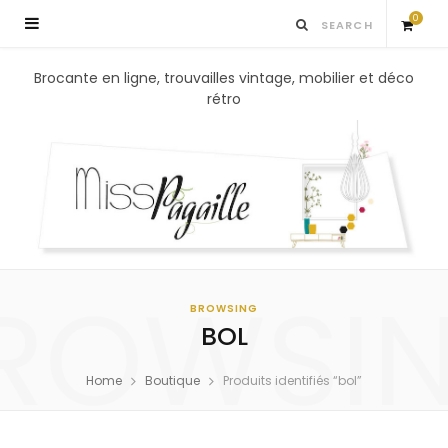
0
S
Brocante en ligne, trouvailles vintage, mobilier et déco
rétro
h
o
p
p
ROWSI
i
BROWSING
BOL
n
Home
Boutique
Produits identifiés “bol”
g