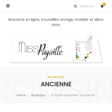
0
S
Brocante en ligne, trouvailles vintage, mobilier et déco
rétro
h
o
p
p
ROWSI
i
BROWSING
ANCIENNE
n
Home
Boutique
Produits identifiés “ancienne”
g